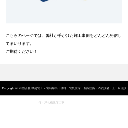
こちらのページでは、弊社が手がけた施工事例をどんどん発信し
てまいります。
ご期待ください！
Copyright ©
有限会社 甲斐電工 – 宮崎県高千穂町 電気設備・空調設備・消防設備・上下水道設
備・浄化槽設備工事
All rights reserved.